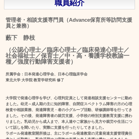
職員紹介
管理者・相談支援専門員（Advance保育所等訪問支援
員と兼務）
藪下 静枝
（公認心理士／臨床心理士／臨床発達心理士／
社会福祉士／保育士／中・高・養護学校教諭一
種／強度行動障害支援者）
所属学会：日本発達心理学会、日本心理臨床学会
東北大学 大学院 教育学研究科 修了
大学院で発達心理学を学び、心理判定員として発達相談支援センターに勤め
ました。幼児～成人期の主に知的障害、自閉症スペクトラム障害の方の心理
検査や相談業務、発達障害児・者の小グループ活動、研修講師等を行ってき
ました。その後、発達障害者の就労支援、小学校の特別支援教育支援に携わ
りました。乳幼児から成人まで、本人達やご家族から見方や就労や生活につ
いて話しを聞いたり、実際に支援を行ったりしてきました。
ラポール発達教室開所後は、主にラポール発達教室の児童発達支援管理責任