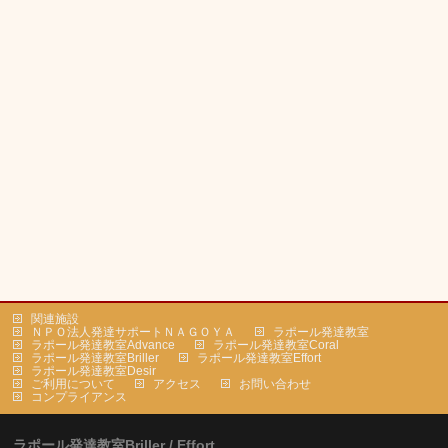
関連施設
ＮＰＯ法人発達サポートＮＡＧＯＹＡ
ラポール発達教室
ラポール発達教室Advance
ラポール発達教室Coral
ラポール発達教室Briller
ラポール発達教室Effort
ラポール発達教室Desir
ご利用について
アクセス
お問い合わせ
コンプライアンス
ラポール発達教室Briller / Effort