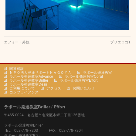
エフォート外観
ブリエロゴ1
関連施設
ＮＰＯ法人発達サポートＮＡＧＯＹＡ
ラポール発達教室
ラポール発達教室Advance
ラポール発達教室Coral
ラポール発達教室Briller
ラポール発達教室Effort
ラポール発達教室Desir
ご利用について
アクセス
お問い合わせ
コンプライアンス
ラポール発達教室Briller / Effort
〒465-0024 名古屋市名東区本郷二丁目136番地
ラポール発達教室Briller
TEL 052-778-7203 FAX 052-778-7204
ラポール発達教室Effort